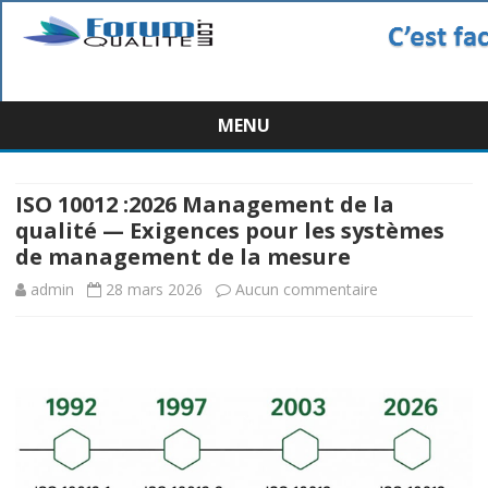
MENU
Skip
to
content
ISO 10012 :2026 Management de la
qualité — Exigences pour les systèmes
de management de la mesure
sur
admin
28 mars 2026
Aucun commentaire
ISO
10012
:2026
Management
de