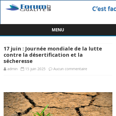
MENU
Skip
to
content
17 juin : Journée mondiale de la lutte
contre la désertification et la
sécheresse
sur
admin
15 juin 2025
Aucun commentaire
17
juin
:
Journée
mondiale