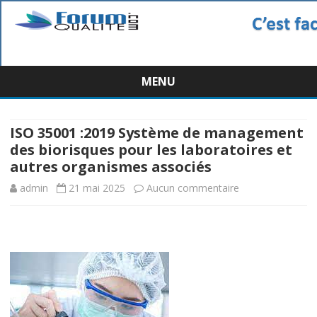
MENU
Skip
to
content
ISO 35001 :2019 Système de management
des biorisques pour les laboratoires et
autres organismes associés
sur
admin
21 mai 2025
Aucun commentaire
ISO
35001
:2019
Système
de