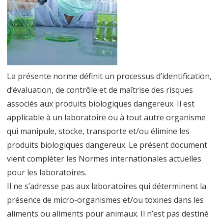
management
des
biorisques
pour
La présente norme définit un processus d’identification,
les
d’évaluation, de contrôle et de maîtrise des risques
laboratoires
associés aux produits biologiques dangereux. Il est
et
applicable à un laboratoire ou à tout autre organisme
qui manipule, stocke, transporte et/ou élimine les
autres
produits biologiques dangereux. Le présent document
organismes
vient compléter les Normes internationales actuelles
associés
pour les laboratoires.
Il ne s’adresse pas aux laboratoires qui déterminent la
présence de micro-organismes et/ou toxines dans les
aliments ou aliments pour animaux. Il n’est pas destiné