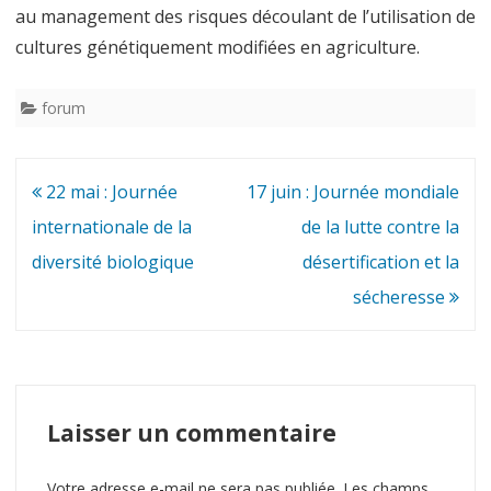
au management des risques découlant de l’utilisation de
cultures génétiquement modifiées en agriculture.
forum
Navigation
22 mai : Journée
17 juin : Journée mondiale
de
internationale de la
de la lutte contre la
l’article
diversité biologique
désertification et la
sécheresse
Laisser un commentaire
Votre adresse e-mail ne sera pas publiée.
Les champs