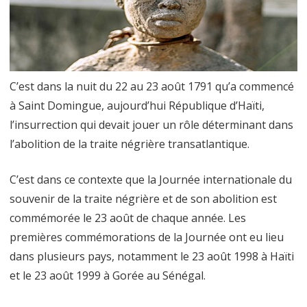
du
souvenir
de
C’est dans la nuit du 22 au 23 août 1791 qu’a commencé
la
à Saint Domingue, aujourd’hui République d’Haïti,
traite
l’insurrection qui devait jouer un rôle déterminant dans
négrière
l’abolition de la traite négrière transatlantique.
et
C’est dans ce contexte que la Journée internationale du
de
souvenir de la traite négrière et de son abolition est
son
commémorée le 23 août de chaque année. Les
abolition.
premières commémorations de la Journée ont eu lieu
dans plusieurs pays, notamment le 23 août 1998 à Haïti
et le 23 août 1999 à Gorée au Sénégal.