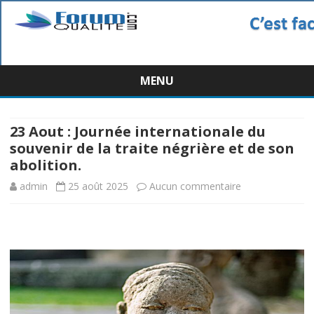
MENU
Skip
to
content
23 Aout : Journée internationale du
souvenir de la traite négrière et de son
abolition.
sur
admin
25 août 2025
Aucun commentaire
23
Aout
:
Journée
internationale