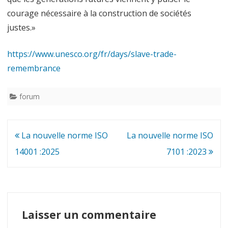
courage nécessaire à la construction de sociétés
justes.»
https://www.unesco.org/fr/days/slave-trade-
remembrance
forum
Navigation
La nouvelle norme ISO
La nouvelle norme ISO
de
14001 :2025
7101 :2023
l’article
Laisser un commentaire