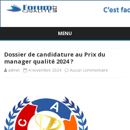
MENU
Skip
to
content
Dossier de candidature au Prix du
manager qualité 2024 ?
sur
admin
4 novembre 2024
Aucun commentaire
Dossier
de
candidature
au
Prix