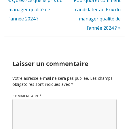
Qu’est-ce que le prix du
Pourquoi et comment
de
manager qualité de
candidater au Prix du
l’article
l’année 2024 ?
manager qualité de
l’année 2024 ?
Laisser un commentaire
Votre adresse e-mail ne sera pas publiée.
Les champs
obligatoires sont indiqués avec
*
COMMENTAIRE
*