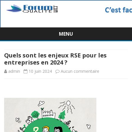
MENU
Skip
to
content
Quels sont les enjeux RSE pour les
entreprises en 2024 ?
sur
admin
10 juin 2024
Aucun commentaire
Quels
sont
les
enjeux
RSE